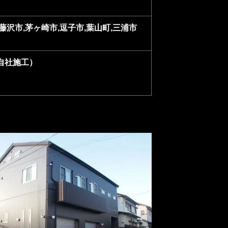
藤沢市,茅ヶ崎市,逗子市,葉山町,三浦市
自社施工）