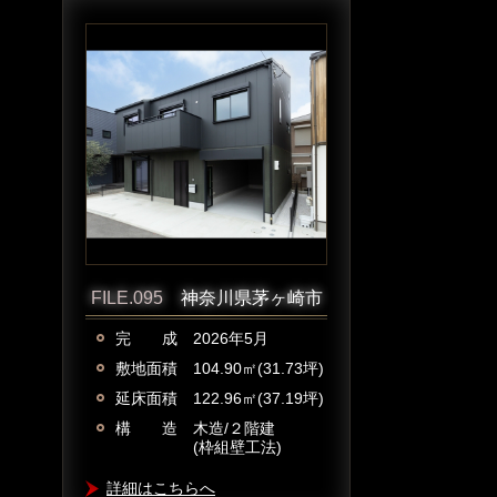
FILE.095
神奈川県茅ヶ崎市
完 成 2026年5
月
敷地面積 104.90
㎡(31.73坪)
延床面積 122.96㎡(37.19坪)
構 造 木造/２
階建
(枠組壁工法)
詳細はこちらへ