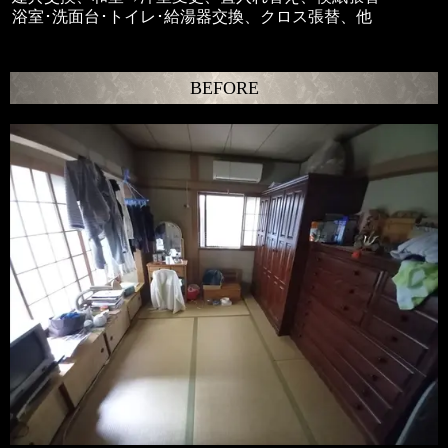
浴室･洗面台･トイレ･給湯器交換、クロス張替、他
BEFORE