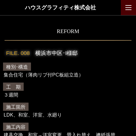
ハウスグラフィティ株式会社
REFORM
FILE. 008
横浜市中区･I様邸
種別･構造
集合住宅（薄肉リブ付PC板組立造）
工 期
３週間
施工箇所
LDK、和室、洋室、水廻り
施工内容
建具交換、和室→洋室変更、畳入れ替え、襖紙張替