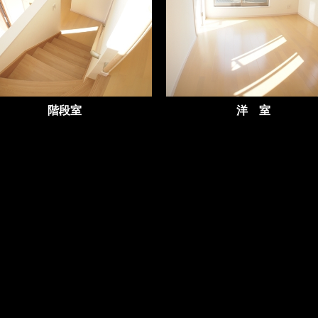
階段室
洋 室