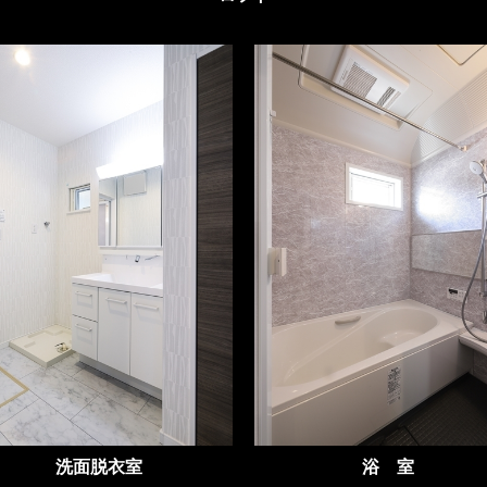
洗面脱衣室
浴 室