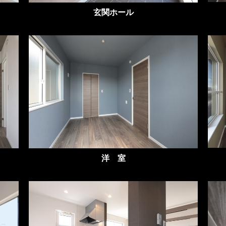
玄関ホール
洋 室