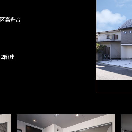
区高舟台
）
）
 2階建