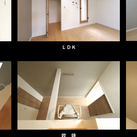
ＬＤＫ
吹 抜