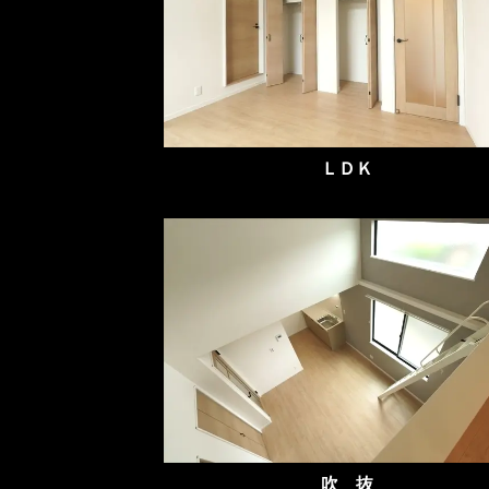
ＬＤＫ
吹 抜