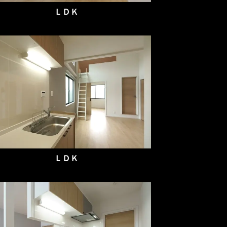
ＬＤＫ
ＬＤＫ