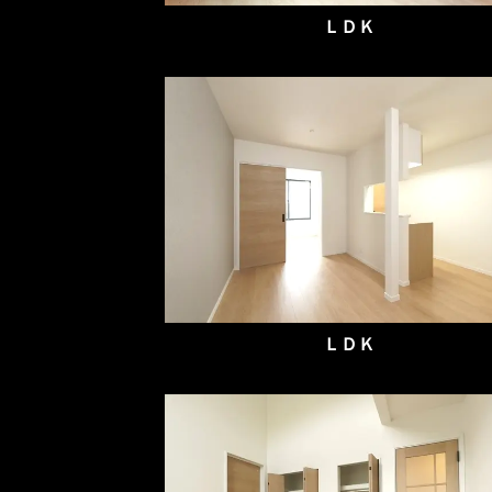
ＬＤＫ
ＬＤＫ