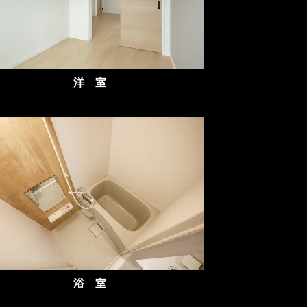
洋 室
浴 室