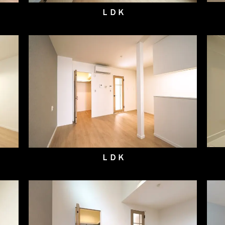
ＬＤＫ
ＬＤＫ