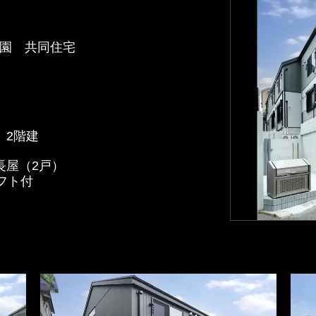
園 共同住宅
）
）
 2階建
長屋（2戸）
ロフト付