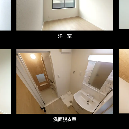
洋 室
洗面脱衣室