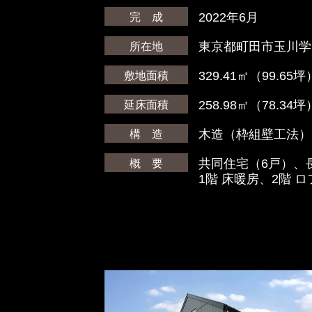
2022年6月
完 成
東京都町田市玉川学
所在地
329.41㎡（99.65坪
敷地面積
258.98㎡（78.34坪
延床面積
木造（枠組壁工法）
構 造
共同住宅（6戸）、
概 要
1階 床暖房、2階 