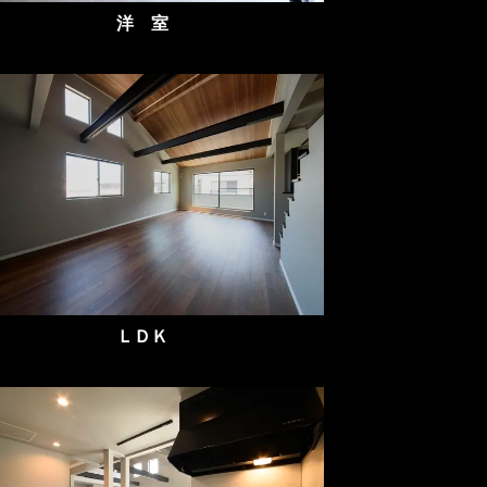
洋 室
ＬＤＫ