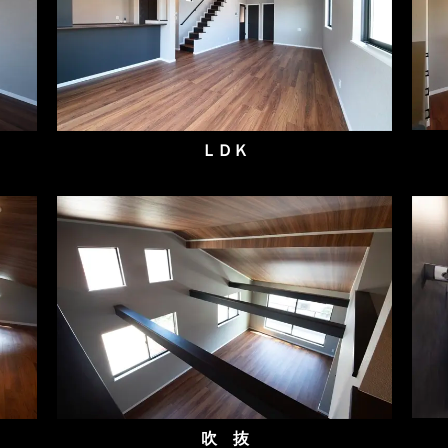
ＬＤＫ
吹 抜