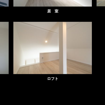
居 室
ロフト