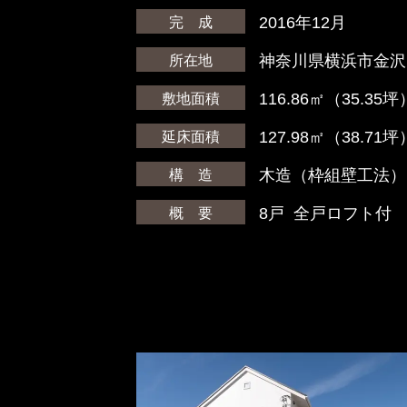
2016年12月
完 成
神奈川県横浜市金沢
所在地
116.86㎡（35.35坪
敷地面積
127.98㎡（38.71坪
延床面積
木造（枠組壁工法）
構 造
8戸 全戸ロフト付
概 要