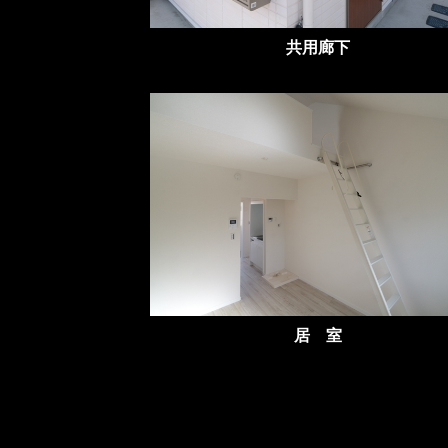
共用廊下
居 室