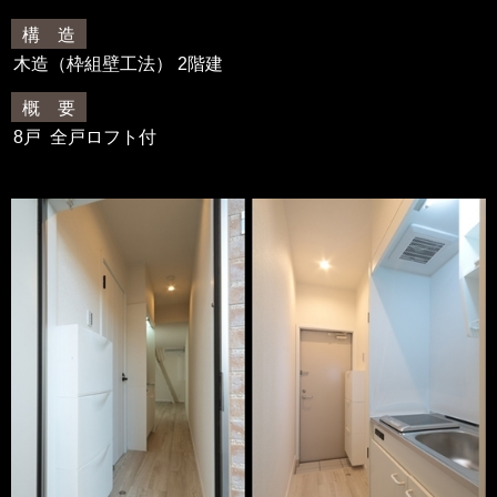
構 造
木造（枠組壁工法） 2階建
概 要
8戸 全戸ロフト付