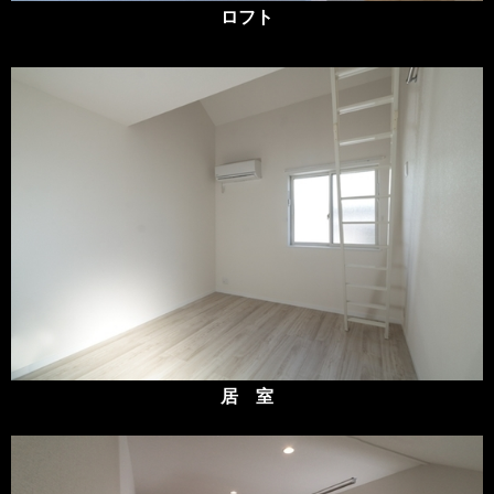
ロフト
居 室