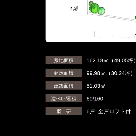
162.18㎡（49.05坪
敷地面積
99.98㎡（30.24坪）
延床面積
51.03㎡
建築面積
60/160
建ぺい/容積
6戸 全戸ロフト付
概 要