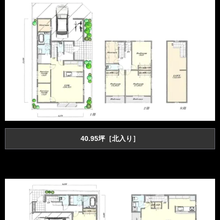
40.95坪［北入り］