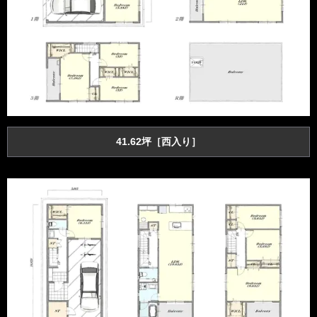
41.62坪［西入り］