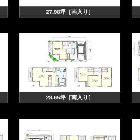
27.98坪［南入り］
28.65坪［南入り］