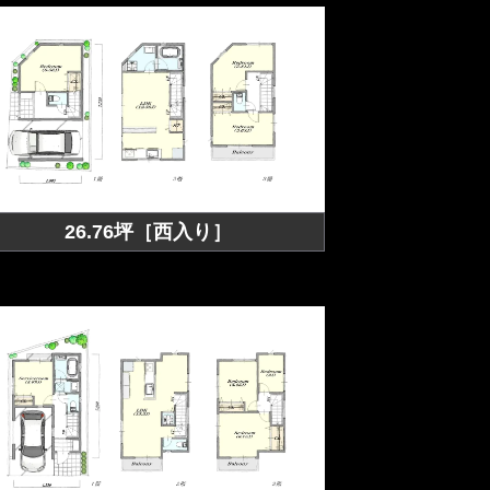
26.76坪［西入り］