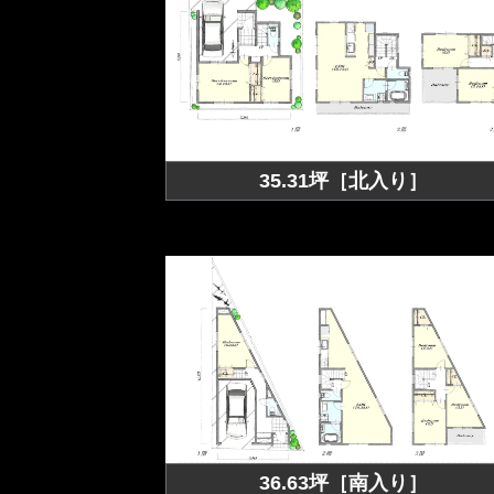
35.31坪［北入り］
36.63坪［南入り］