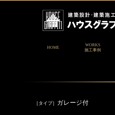
WORKS
HOME
施工事例
ガレージ付
［タイプ］