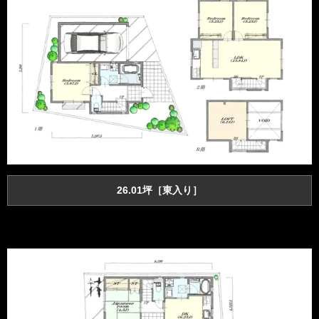
26.01坪［東入り］