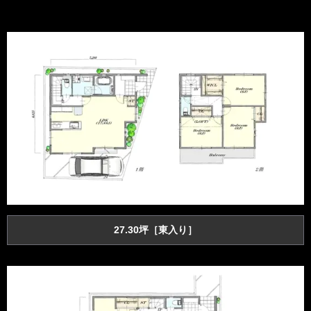
27.30坪［東入り］