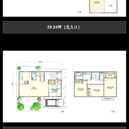
29.24坪［北入り］