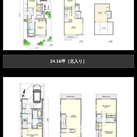
24.16坪［北入り］