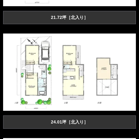
21.72坪［北入り］
24.01坪［北入り］