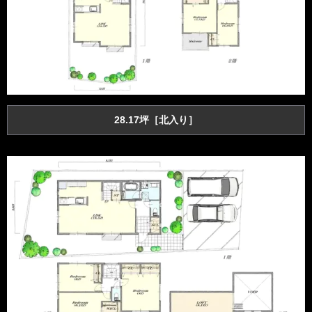
28.17坪［北入り］