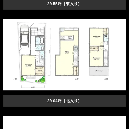
29.55坪［東入り］
29.64坪［北入り］