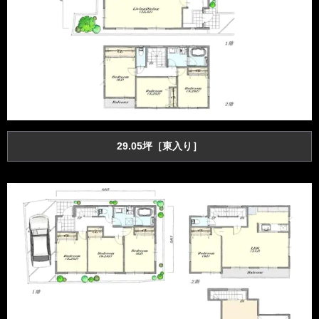
29.05坪［東入り］