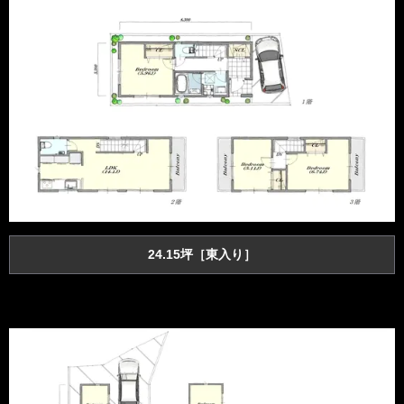
24.15坪［東入り］