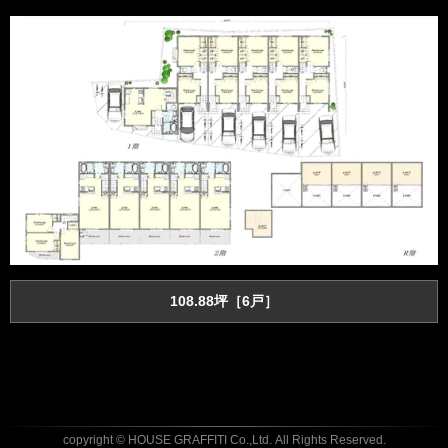
108.88坪［6戸］
copyright © HOUSE GRAFFITI Co.,Ltd.
All Rights Reserved.