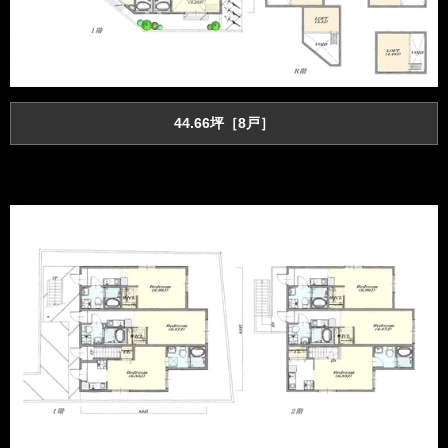
44.66坪［8戸］