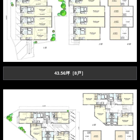
43.56坪［8戸］