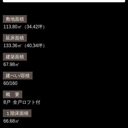
敷地面積
113.80㎡（34.42坪）
延床面積
133.36㎡（40.34坪）
建築面積
67.98㎡
建ぺい/容積
60/160
概 要
8戸 全戸ロフト付
１階床面積
66.68㎡