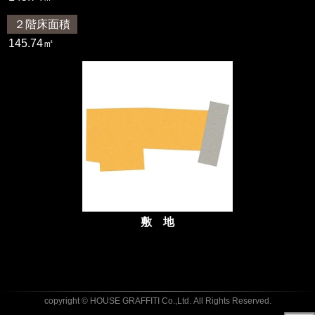
２階床面積
145.74㎡
敷 地
copyright © HOUSE GRAFFITI Co.,Ltd.
All Rights Reserved.