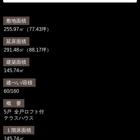
敷地面積
255.97㎡（77.43坪）
延床面積
291.48㎡（88.17坪）
建築面積
145.74㎡
建ぺい/容積
60/160
概 要
5戸 全戸ロフト付
テラスハウス
１階床面積
145.74㎡