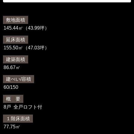
敷地面積
145.44㎡（43.99坪）
延床面積
155.50㎡（47.03坪）
建築面積
86.67㎡
建ぺい/容積
60/150
概 要
8戸 全戸ロフト付
１階床面積
77.75㎡