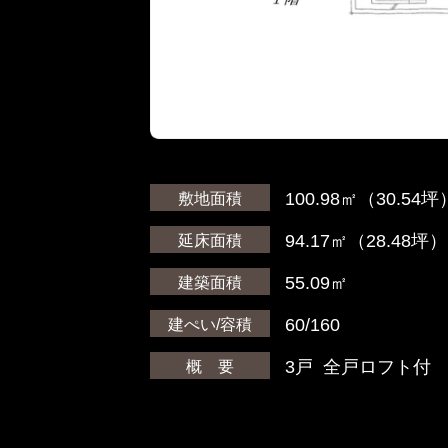
100.98㎡（30.54坪
敷地面積
94.17㎡（28.48坪）
延床面積
55.09㎡
建築面積
60/160
建ぺい/容積
3戸 全戸ロフト付
概 要