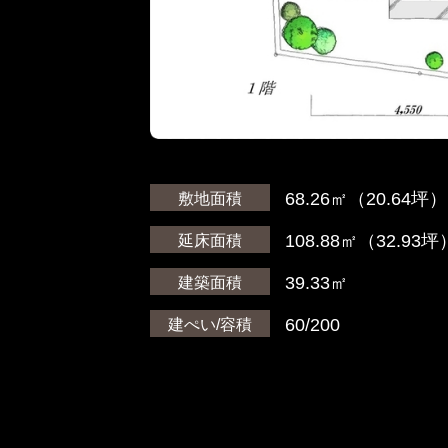
68.26㎡（20.64坪）
敷地面積
108.88㎡（32.93坪
延床面積
39.33㎡
建築面積
60/200
建ぺい/容積