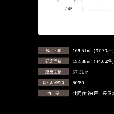
166.51㎡（37.70坪
敷地面積
132.88㎡（44.66坪
延床面積
67.31㎡
建築面積
50/80
建ぺい/容積
共同住宅4戸、長屋
概 要