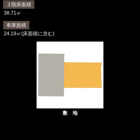
３階床面積
38.71㎡
車庫面積
24.19㎡(床面積に含む)
敷 地