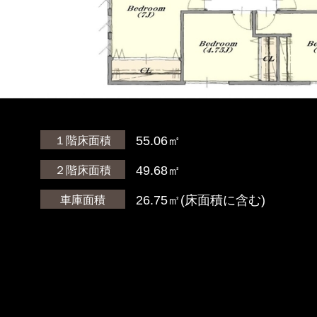
）
55.06㎡
１階床面積
）
49.68㎡
２階床面積
26.75㎡(床面積に含む)
車庫面積