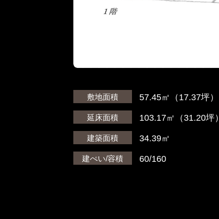
57.45㎡（17.37坪）
敷地面積
103.17㎡（31.20坪
延床面積
34.39㎡
建築面積
60/160
建ぺい/容積