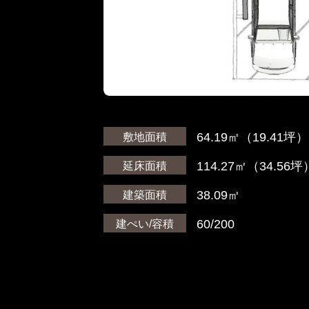
64.19㎡（19.41坪）
敷地面積
114.27㎡（34.56坪
延床面積
38.09㎡
建築面積
60/200
建ぺい/容積