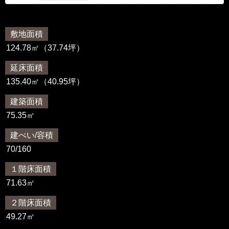
敷地面積
124.78㎡（37.74坪）
延床面積
135.40㎡（40.95坪）
建築面積
75.35㎡
建ぺい/容積
70/160
１階床面積
71.63㎡
２階床面積
49.27㎡